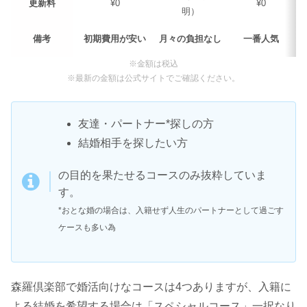
更新料
¥0
¥0
明）
備考
初期費用が安い
月々の負担なし
一番人気
※金額は税込
※最新の金額は公式サイトでご確認ください。
友達・パートナー*探しの方
結婚相手を探したい方
の目的を果たせるコースのみ抜粋していま
す。
*おとな婚の場合は、入籍せず人生のパートナーとして過ごす
ケースも多い為
森羅倶楽部で婚活向けなコースは4つありますが、入籍に
よる結婚を希望する場合は「スペシャルコース」一択なり