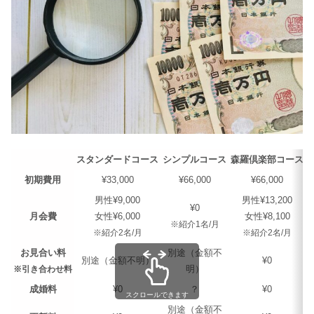
スタンダードコース
シンプルコース
森羅倶楽部コース
初期費用
¥33,000
¥66,000
¥66,000
男性¥9,000
男性¥13,200
¥0
月会費
女性¥6,000
女性¥8,100
※紹介1名/月
※紹介2名/月
※紹介2名/月
お見合い料
別途（金額不
別途（金額不明）
¥0
明）
※引き合わせ料
成婚料
¥0
？
¥0
スクロールできます
別途（金額不