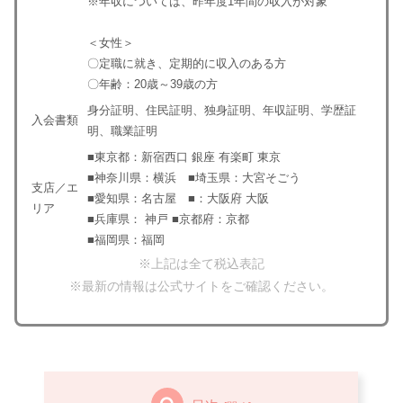
※年収については、昨年度1年間の収入が対象
＜女性＞
〇定職に就き、定期的に収入のある方
〇年齢：20歳～39歳の方
身分証明、住民証明、独身証明、年収証明、学歴証
入会書類
明、職業証明
■東京都：新宿西口 銀座 有楽町 東京
■神奈川県：横浜 ■埼玉県：大宮そごう
支店／エ
■愛知県：名古屋 ■：大阪府 大阪
リア
■兵庫県： 神戸 ■京都府：京都
■福岡県：福岡
※上記は全て税込表記
※最新の情報は公式サイトをご確認ください。