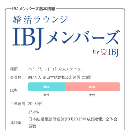
IBJメンバーズ基本情報
種類
ハイブリット（仲介人＞データ）
会員数
約7万人 ※日本結婚相談所連盟に加盟
40%
60%
比率
男性
女性
主年齢層
20−30代
17.4%
日本結婚相談所連盟(IBJ)2019年成婚者数÷全体会
成婚率
員数