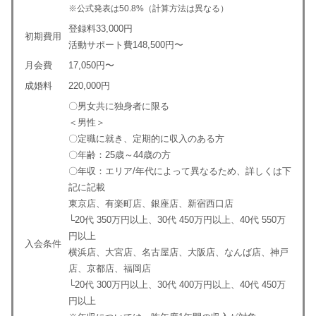
※公式発表は50.8%（計算方法は異なる）
登録料33,000円
初期費用
活動サポート費148,500円〜
月会費
17,050円〜
成婚料
220,000円
〇男女共に独身者に限る
＜男性＞
〇定職に就き、定期的に収入のある方
〇年齢：25歳～44歳の方
〇年収：エリア/年代によって異なるため、詳しくは下
記に記載
東京店、有楽町店、銀座店、新宿西口店
└20代 350万円以上、30代 450万円以上、40代 550万
円以上
入会条件
横浜店、大宮店、名古屋店、大阪店、なんば店、神戸
店、京都店、福岡店
└20代 300万円以上、30代 400万円以上、40代 450万
円以上