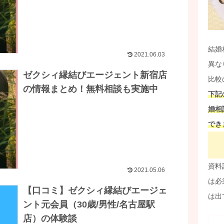
結婚
2021.06.03
異な
ゼクシィ縁結びエージェント新宿店
比較
の情報まとめ！無料相談も実施中
下記
婚相
でき
資料
2021.05.06
は必
【口コミ】ゼクシィ縁結びエージェ
は出
ント元会員（30歳/男性/名古屋駅
店）の体験談