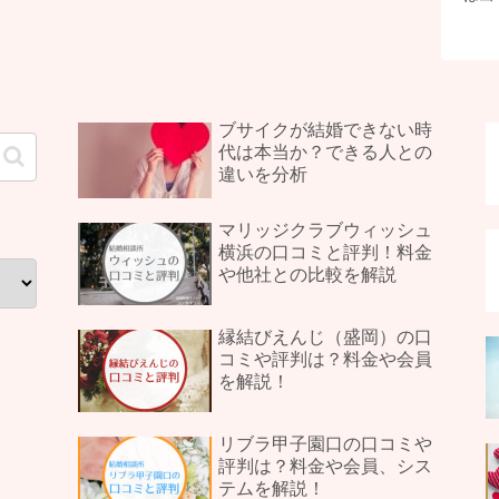
ブサイクが結婚できない時
代は本当か？できる人との
違いを分析
マリッジクラブウィッシュ
横浜の口コミと評判！料金
や他社との比較を解説
縁結びえんじ（盛岡）の口
コミや評判は？料金や会員
を解説！
リブラ甲子園口の口コミや
評判は？料金や会員、シス
テムを解説！