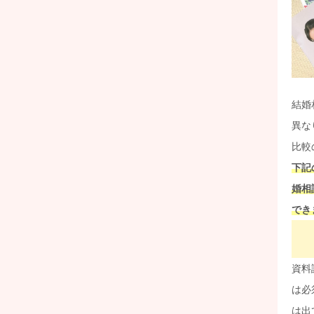
結婚
異な
比較
下記
婚相
でき
資料
は必
は出