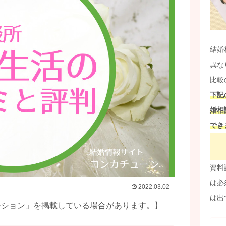
結婚
異な
比較
下記
婚相
でき
資料
は必
2022.03.02
は出
ーション」を掲載している場合があります。】