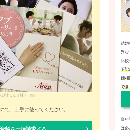
結婚
異な
比較
下記
婚相
でき
で請求した資料（一部）
すので、上手に使ってください。
資料
は必
資料を一括請求する