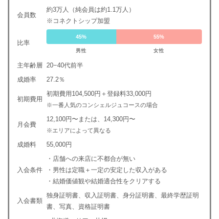
約3万人（純会員は約1.1万人）
会員数
※コネクトシップ加盟
45%
55%
比率
男性
女性
主年齢層
20−40代前半
成婚率
27.2％
初期費用104,500円＋登録料33,000円
初期費用
※一番人気のコンシェルジュコースの場合
12,100円〜または、14,300円〜
月会費
※エリアによって異なる
成婚料
55,000円
・店舗への来店に不都合が無い
入会条件
・男性は定職＋一定の安定した収入がある
・結婚価値観や結婚適合性をクリアする
独身証明書、収入証明書、身分証明書、最終学歴証明
入会書類
書、写真、資格証明書